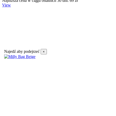
Najniższa cena w ciągu ostatnich 30 dni: 69 zł
View
Najedź aby podejrzeć
×