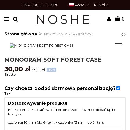
FINAL SALE DO -50%
Polski
PLN zł
0
Strona główna
MONOGRAM SOFT FOREST CASE
MONOGRAM SOFT FOREST CASE
30,00 zł
59,99 zł
-50%
Brutto
Czy chcesz dodać darmową personalizację?
Tak
Dostosowywanie produktu
Nie zapomnij zapisać swojej personalizacji, aby móc dodać ją do
koszyka
czcionka 10 mm (do 6 liter) . - czcionka 13 mm (do 3 liter).