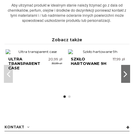
Aby utrzymać produkt w idealnym stanie należy trzymać go z dala od
chemikaliów, perfum, olejów i środków do dezynfekcji ponieważ kontakt z
tymi materiałami i / lub nadmierne ocieranie innych powierzchni może
spowodować uszkodzenie produktu lub personalizacji.
Zobacz także
ULTRA
20,99 zł
SZKŁO
17,99 zł
TRANSPARENT
HARTOWANE 9H
30,99 zł
CASE
KONTAKT