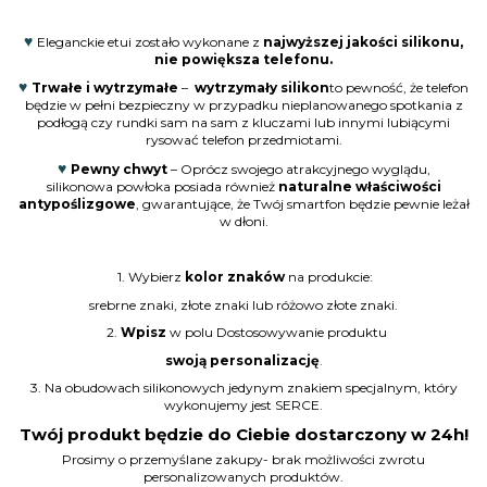
♥
Eleganckie etui zostało wykonane z
najwyższej jakości silikonu,
nie powiększa telefonu.
♥
Trwałe i wytrzymałe
–
wytrzymały silikon
to pewność, że telefon
będzie w pełni bezpieczny w przypadku nieplanowanego spotkania z
podłogą czy rundki sam na sam z kluczami lub innymi lubiącymi
rysować telefon przedmiotami.
♥
Pewny chwyt
– Oprócz swojego atrakcyjnego wyglądu,
silikonowa powłoka posiada również
naturalne właściwości
antypoślizgowe
, gwarantujące, że Twój smartfon będzie pewnie leżał
w dłoni.
1. Wybierz
kolor znaków
na produkcie:
srebrne znaki, złote znaki lub różowo złote znaki.
2.
Wpisz
w polu Dostosowywanie produktu
swoją personalizację
.
3. Na obudowach silikonowych jedynym znakiem specjalnym, który
wykonujemy jest SERCE.
Twój produkt będzie do Ciebie dostarczony w 24h!
Prosimy o przemyślane zakupy- brak możliwości zwrotu
personalizowanych produktów.